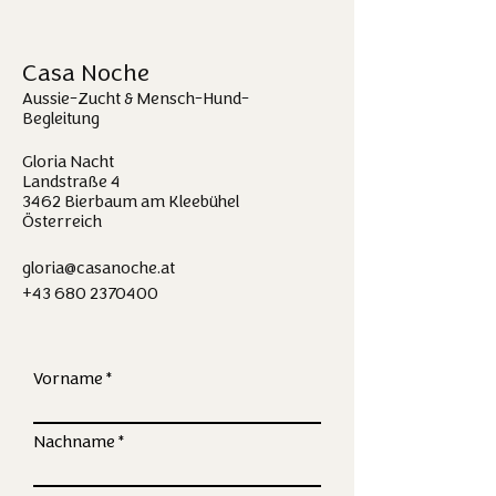
Casa Noche
Aussie-Zucht & Mensch-Hund-
Begleitung
Gloria N
acht
Landstraße 4
3
462 Bierb
aum am Kleebühel
Österreich
gloria@casanoche.at
+43 680 2370400
Vorname
Nachname