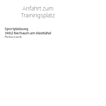
Anfahrt zum
Trainingsplatz
Sportplatzweg
3462 Bierbaum am Kleebühel
Österreich
In der Mitte der Ortschaft biegt man auf
den Sportplatzweg ab,
nach etwa 350m rechts zum Sport- und
Trainingsplatz fahren.
BITTE LANGSAM ZUFAHREN!
Die Straße zum Platz ist sehr schmal und
ein beliebter Spaziergehweg.
Außerdem wohnen einige Kinder, Hühner
und Pferde am Weg :)