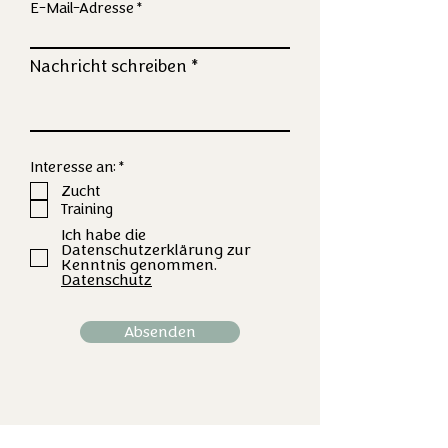
E-Mail-Adresse
Nachricht schreiben
P
Interesse an:
*
f
Zucht
l
Training
i
c
Ich habe die
h
Datenschutzerklärung zur
t
Kenntnis genommen.
f
Datenschutz
e
l
d
Absenden